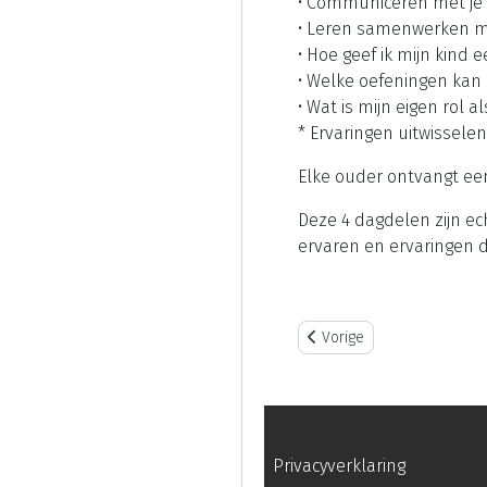
• Communiceren met je 
• Leren samenwerken me
• Hoe geef ik mijn kind 
• Welke oefeningen kan
• Wat is mijn eigen rol 
* Ervaringen uitwissele
Elke ouder ontvangt een
Deze 4 dagdelen zijn e
ervaren en ervaringen 
Vorig artikel: Individueel g
Vorige
Privacyverklaring