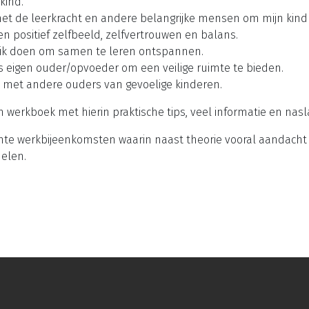
kind.
t de leerkracht en andere belangrijke mensen om mijn kind
een positief zelfbeeld, zelfvertrouwen en balans.
 ik doen om samen te leren ontspannen.
als eigen ouder/opvoeder om een veilige ruimte te bieden.
n met andere ouders van gevoelige kinderen.
 werkboek met hierin praktische tips, veel informatie en nasl
chte werkbijeenkomsten waarin naast theorie vooral aandach
delen.
esprek