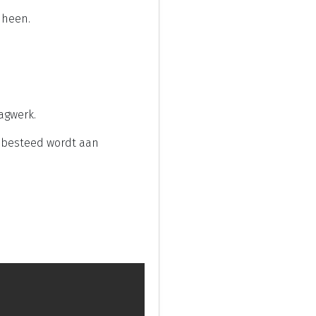
 heen.
agwerk.
t besteed wordt aan