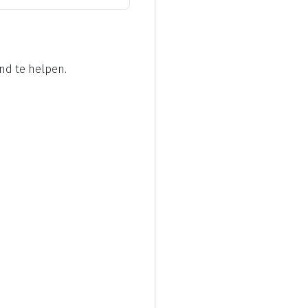
nd te helpen.
 lastig maken.
 gedrag van uw kind.
 lastig maken.
 gedrag van uw kind.