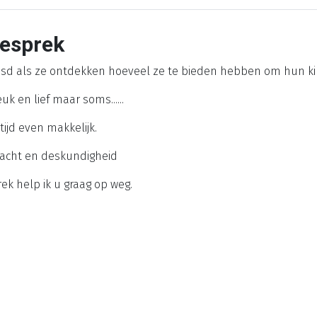
gesprek
asd als ze ontdekken hoeveel ze te bieden hebben om hun ki
uk en lief maar soms......
ijd even makkelijk.
kracht en deskundigheid
rek help ik u graag op weg.
 leuk en lief. Maar ze kunnen het u als ouder soms behoorlijk
ltijd makkelijk. Soms kan het lastig zijn vat te krijgen op het
 leuk en lief. Maar ze kunnen het u als ouder soms behoorlijk
ltijd makkelijk. Soms kan het lastig zijn vat te krijgen op het