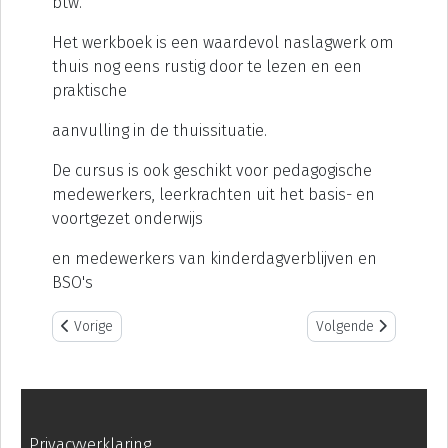
btw.
Het werkboek is een waardevol naslagwerk om
thuis nog eens rustig door te lezen en een
praktische
aanvulling in de thuissituatie.
De cursus is ook geschikt voor pedagogische
medewerkers, leerkrachten uit het basis- en
voortgezet onderwijs
en medewerkers van kinderdagverblijven en
BSO's
Vorig artikel: Kindercoach Anita Verriet
Volgende artikel: Wer
Vorige
Volgende
Privacyverklaring